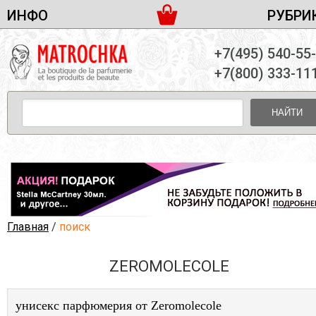
ИНФО
РУБРИ
ЖЕНСКАЯ ПАРФЮМЕРИЯ
ДОСТАВКА И ОПЛАТА
+7(495) 540-55
МУЖСКАЯ ПАРФЮМЕРИЯ
НОВОСТИ
+7(800) 333-11
ПАРТНЕРСТВО
УНИСЕКС ПАРФЮМЕРИЯ
ОПТ ОТ 10 ЕДИНИЦ
НАЙТИ
ПОДАРОЧНЫЕ НАБОРЫ
КОНТАКТЫ
ЖЕНСКИЕ НАБОРЫ
МУЖСКИЕ НАБОРЫ
УНИСЕКС НАБОРЫ
УХОД ЗА ЛИЦОМ
УХОД ЗА ТЕЛОМ
Главная
/
поиск
УХОД ЗА ВОЛОСАМИ
ZEROMOLECOLE
ДЕКОРАТИВНАЯ КОСМЕТИКА
унисекс парфюмерия от Zeromolecole