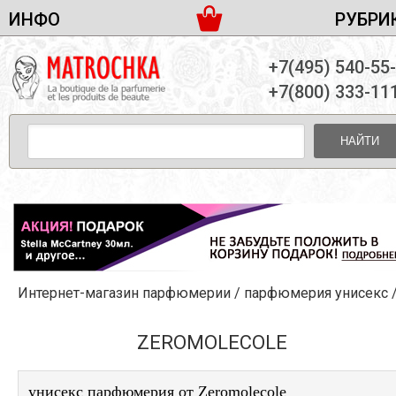
ИНФО
РУБРИ
ЖЕНСКАЯ ПАРФЮМЕРИЯ
ДОСТАВКА И ОПЛАТА
+7(495) 540-55
МУЖСКАЯ ПАРФЮМЕРИЯ
НОВОСТИ
+7(800) 333-11
ПАРТНЕРСТВО
УНИСЕКС ПАРФЮМЕРИЯ
ОПТ ОТ 10 ЕДИНИЦ
НАЙТИ
ПОДАРОЧНЫЕ НАБОРЫ
КОНТАКТЫ
ЖЕНСКИЕ НАБОРЫ
МУЖСКИЕ НАБОРЫ
УНИСЕКС НАБОРЫ
УХОД ЗА ЛИЦОМ
УХОД ЗА ТЕЛОМ
Интернет-магазин парфюмерии
/
парфюмерия унисекс
УХОД ЗА ВОЛОСАМИ
ДЕКОРАТИВНАЯ КОСМЕТИКА
ZEROMOLECOLE
унисекс парфюмерия от Zeromolecole