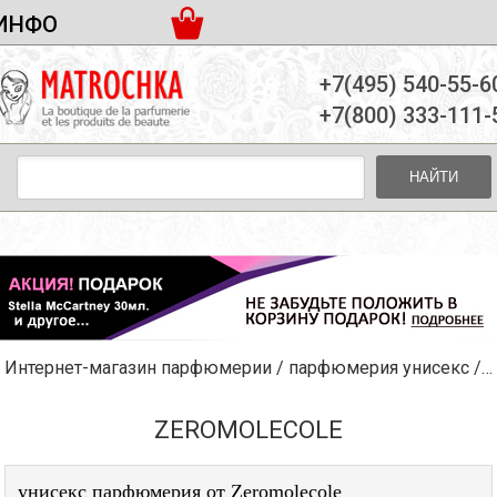
ИНФО
ЖЕНСКАЯ ПАРФЮМЕРИЯ
ДОСТАВКА И ОПЛАТА
+7(495) 540-55-6
МУЖСКАЯ ПАРФЮМЕРИЯ
НОВОСТИ
+7(800) 333-111-
ПАРТНЕРСТВО
УНИСЕКС ПАРФЮМЕРИЯ
ОПТ ОТ 10 ЕДИНИЦ
НАЙТИ
ПОДАРОЧНЫЕ НАБОРЫ
КОНТАКТЫ
ЖЕНСКИЕ НАБОРЫ
МУЖСКИЕ НАБОРЫ
УНИСЕКС НАБОРЫ
УХОД ЗА ЛИЦОМ
УХОД ЗА ТЕЛОМ
Интернет-магазин парфюмерии
/
парфюмерия унисекс
/
Z
УХОД ЗА ВОЛОСАМИ
ДЕКОРАТИВНАЯ КОСМЕТИКА
ZEROMOLECOLE
унисекс парфюмерия от Zeromolecole