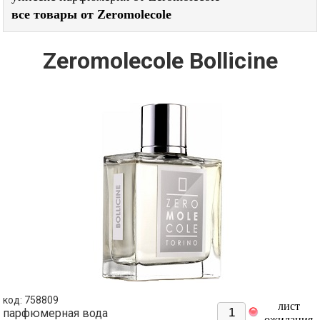
все товары от Zeromolecole
Zeromolecole Bollicine
код: 758809
лист
парфюмерная вода
ожидания