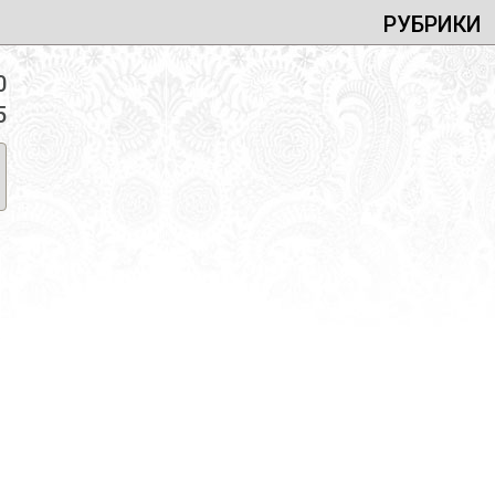
РУБРИКИ
0
5
eromolecole
/
Bollicine