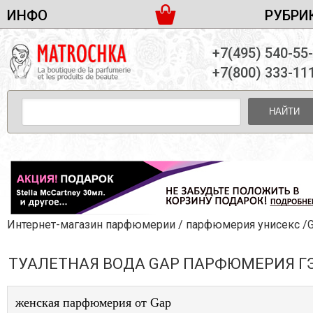
ИНФО
РУБРИ
ЖЕНСКАЯ ПАРФЮМЕРИЯ
ДОСТАВКА И ОПЛАТА
+7(495) 540-55
МУЖСКАЯ ПАРФЮМЕРИЯ
НОВОСТИ
+7(800) 333-11
ПАРТНЕРСТВО
УНИСЕКС ПАРФЮМЕРИЯ
ОПТ ОТ 10 ЕДИНИЦ
НАЙТИ
ПОДАРОЧНЫЕ НАБОРЫ
КОНТАКТЫ
ЖЕНСКИЕ НАБОРЫ
МУЖСКИЕ НАБОРЫ
УНИСЕКС НАБОРЫ
УХОД ЗА ЛИЦОМ
УХОД ЗА ТЕЛОМ
Интернет-магазин парфюмерии
/
парфюмерия унисекс
/G
УХОД ЗА ВОЛОСАМИ
ТУАЛЕТНАЯ ВОДА GAP ПАРФЮМЕРИЯ Г
ДЕКОРАТИВНАЯ КОСМЕТИКА
женская парфюмерия от Gap