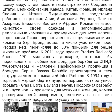
всему миру, в том числе в таких странах как Соединен
Штаты, Великобритания, Канада, Китай, Франция, Ирланд
Япония и Италия. Лицензированные представит
работают на рынках Азии, Австралии, Европы, Латинс
Америки, Ближнего Востока и Африки. Компания извес
качеством своей одежды и запоминающими
рекламными кампаниями, проводимых для всех магази
корпорации. Также широко известна социальная активно
компании Gap. Бренд вошел в число участников прое
Product Red, перечисляя до 50% прибыли для реше
мировых проблем. К 2011 году проект Product Red соб
более 170 миллионов долларов, которые б
перечислены в Глобальный фонд для борьбы со СПИД
туберкулезом и малярией. Парфюмерная продукция 
брендов Gap и Banana Republic производится в тес
сотрудничестве с компанией Inter Parfums. В 1994 году 
торговой маркой Gap выпущены первые четыре унисе
аромата - Grass, Earth, Day and Heaven. Продолжая разрабо
и выпуск новых ароматов для мужчин и женщин, компа
расширила свой ассортимент, включив в него ли
сопутствующих продуктов по уходу за телом.