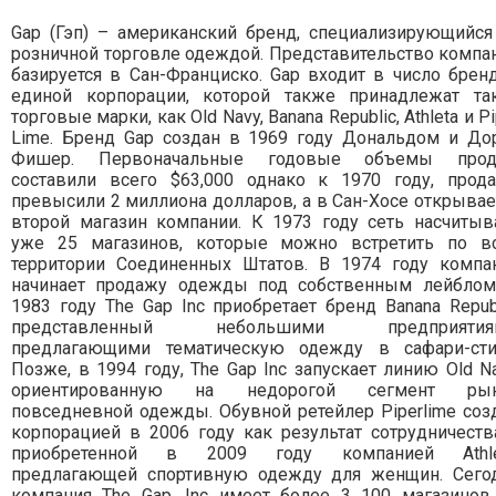
Gap (Гэп) – американский бренд, специализирующийся
розничной торговле одеждой. Представительство компа
базируется в Сан-Франциско. Gap входит в число брен
единой корпорации, которой также принадлежат та
торговые марки, как Old Navy, Banana Republic, Athleta и Pi
Lime. Бренд Gap создан в 1969 году Дональдом и До
Фишер. Первоначальные годовые объемы про
составили всего $63,000 однако к 1970 году, прод
превысили 2 миллиона долларов, а в Сан-Хосе открывае
второй магазин компании. К 1973 году сеть насчитыв
уже 25 магазинов, которые можно встретить по в
территории Соединенных Штатов. В 1974 году компа
начинает продажу одежды под собственным лейблом
1983 году The Gap Inc приобретает бренд Banana Republ
представленный небольшими предприятиям
предлагающими тематическую одежду в сафари-сти
Позже, в 1994 году, The Gap Inc запускает линию Old Na
ориентированную на недорогой сегмент ры
повседневной одежды. Обувной ретейлер Piperlime соз
корпорацией в 2006 году как результат сотрудничеств
приобретенной в 2009 году компанией Athle
предлагающей спортивную одежду для женщин. Сего
компания The Gap, Inc имеет более 3 100 магазинов