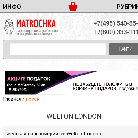
ИНФО
РУБРИ
ЖЕНСКАЯ ПАРФЮМЕРИЯ
ДОСТАВКА И ОПЛАТА
+7(495) 540-55
МУЖСКАЯ ПАРФЮМЕРИЯ
НОВОСТИ
+7(800) 333-11
ПАРТНЕРСТВО
УНИСЕКС ПАРФЮМЕРИЯ
ОПТ ОТ 10 ЕДИНИЦ
НАЙТИ
ПОДАРОЧНЫЕ НАБОРЫ
КОНТАКТЫ
ЖЕНСКИЕ НАБОРЫ
МУЖСКИЕ НАБОРЫ
УНИСЕКС НАБОРЫ
УХОД ЗА ЛИЦОМ
УХОД ЗА ТЕЛОМ
Главная
/
поиск
УХОД ЗА ВОЛОСАМИ
WELTON LONDON
ДЕКОРАТИВНАЯ КОСМЕТИКА
женская парфюмерия от Welton London