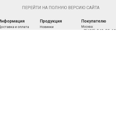
ПЕРЕЙТИ НА ПОЛНУЮ ВЕРСИЮ САЙТА
Информация
Продукция
Покупателю
Доставка и оплата
Новинки
Москва:
+7(495) 540-55-60
Новости
Эксклюзив
Россия:
Партнерство
Хиты продаж
+7(800) 333-111-5
Корпоративным
Распродажа
ma3@bk.ru
E-mail:
клиентам
Женская парфюмерия
Контакты
Мужская парфюмерия
Унисекс парфюмерия
Подарочные наборы
Женские наборы
Мужские наборы
Унисекс наборы
Уход за лицом
Уход за телом
Уход за волосами
Декоративная
косметика