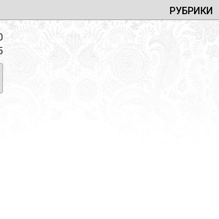
РУБРИКИ
0
5
cent Bar
/
104