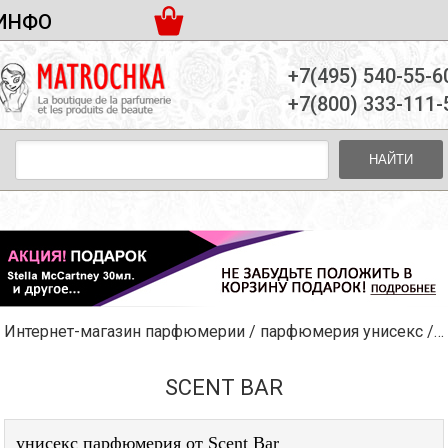
ИНФО
ЖЕНСКАЯ ПАРФЮМЕРИЯ
ДОСТАВКА И ОПЛАТА
+7(495) 540-55-6
МУЖСКАЯ ПАРФЮМЕРИЯ
НОВОСТИ
+7(800) 333-111-
ПАРТНЕРСТВО
УНИСЕКС ПАРФЮМЕРИЯ
ОПТ ОТ 10 ЕДИНИЦ
НАЙТИ
ПОДАРОЧНЫЕ НАБОРЫ
КОНТАКТЫ
ЖЕНСКИЕ НАБОРЫ
МУЖСКИЕ НАБОРЫ
УНИСЕКС НАБОРЫ
УХОД ЗА ЛИЦОМ
УХОД ЗА ТЕЛОМ
Интернет-магазин парфюмерии
/
парфюмерия унисекс
/
S
УХОД ЗА ВОЛОСАМИ
ДЕКОРАТИВНАЯ КОСМЕТИКА
SCENT BAR
унисекс парфюмерия от Scent Bar