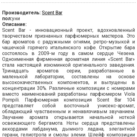
Производитель:
Scent Bar
пол:
уни
Описание:
Scent Bar - инновационный проект, вдохновленный
творчеством признанных парфюмерных мастеров. Это
бар ароматов с радужными огнями, ретро-музыкой и
чашечкой горячего итальянского кофе. Открытие бара
состоялось в 2009-м году в самом сердце Чезена.
Одноименная фирменная ароматная линия «Scent Bar»
стала настоящей изюминкой оригинального заведения.
Тринадцать ароматов серии, разработанные в
маленькой лаборатории, составлены на основе
высококачественных компонентов, и выпущены в
концентрации 30%. Различные композиции с номерами
вместо наименований разработаны парфюмером Viola
Pompili. Парфюмерная композиция Scent Bar 104
представляет собой восточный унисекс-аромат,
обладающий чувственным и ненавязчивым звучанием.
Звучание аромата открывается начальной ноткой
освежающего бергамота. Ноты сердца представлены
аккордами лабданума, дымного ладана, элегантной
герани, гелиотропа и смолы элеми. Шлейф композиции