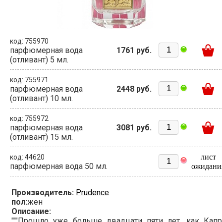
код: 755970
парфюмерная вода
1761 руб.
(отливант) 5 мл.
код: 755971
парфюмерная вода
2448 руб.
(отливант) 10 мл.
код: 755972
парфюмерная вода
3081 руб.
(отливант) 15 мл.
лист
код: 44620
парфюмерная вода 50 мл.
ожидани
Производитель:
Prudence
пол:
жен
Описание:
"""Прошло уже больше двадцати пяти лет, как Капр