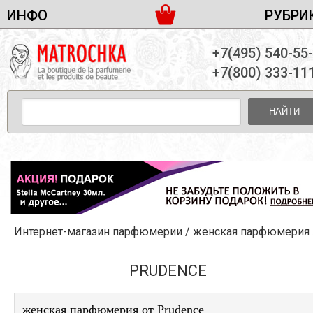
ИНФО
РУБРИ
ЖЕНСКАЯ ПАРФЮМЕРИЯ
ДОСТАВКА И ОПЛАТА
+7(495) 540-55
МУЖСКАЯ ПАРФЮМЕРИЯ
НОВОСТИ
+7(800) 333-11
ПАРТНЕРСТВО
УНИСЕКС ПАРФЮМЕРИЯ
ОПТ ОТ 10 ЕДИНИЦ
НАЙТИ
ПОДАРОЧНЫЕ НАБОРЫ
КОНТАКТЫ
ЖЕНСКИЕ НАБОРЫ
МУЖСКИЕ НАБОРЫ
УНИСЕКС НАБОРЫ
УХОД ЗА ЛИЦОМ
УХОД ЗА ТЕЛОМ
Интернет-магазин парфюмерии
/
женская парфюмерия
/
УХОД ЗА ВОЛОСАМИ
ДЕКОРАТИВНАЯ КОСМЕТИКА
PRUDENCE
женская парфюмерия от Prudence