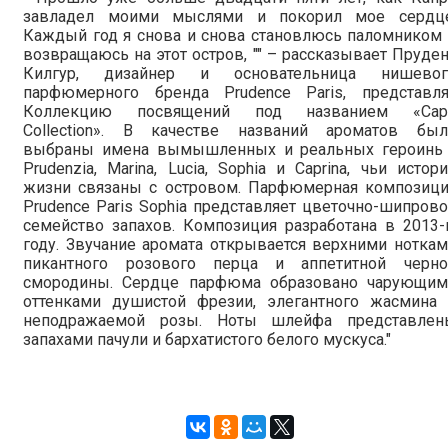
завладел моими мыслями и покорил мое сердце
Каждый год я снова и снова становлюсь паломником
возвращаюсь на этот остров, "" – рассказывает Пруде
Килгур, дизайнер и основательница нишевог
парфюмерного бренда Prudence Paris, представля
Коллекцию посвящений под названием «Capr
Collection». В качестве названий ароматов был
выбраны имена вымышленных и реальных героинь 
Prudenzia, Marina, Lucia, Sophia и Caprina, чьи истор
жизни связаны с островом. Парфюмерная композици
Prudence Paris Sophia представляет цветочно-шипров
семейство запахов. Композиция разработана в 2013
году. Звучание аромата открывается верхними нотка
пикантного розового перца и аппетитной черно
смородины. Сердце парфюма образовано чарующим
оттенками душистой фрезии, элегантного жасмина 
неподражаемой розы. Ноты шлейфа представлен
запахами пачули и бархатистого белого мускуса."