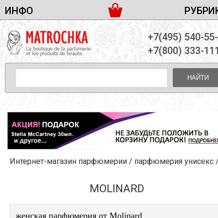
ИНФО
РУБРИ
ЖЕНСКАЯ ПАРФЮМЕРИЯ
ДОСТАВКА И ОПЛАТА
+7(495) 540-55
МУЖСКАЯ ПАРФЮМЕРИЯ
НОВОСТИ
+7(800) 333-11
ПАРТНЕРСТВО
УНИСЕКС ПАРФЮМЕРИЯ
ОПТ ОТ 10 ЕДИНИЦ
НАЙТИ
ПОДАРОЧНЫЕ НАБОРЫ
КОНТАКТЫ
ЖЕНСКИЕ НАБОРЫ
МУЖСКИЕ НАБОРЫ
УНИСЕКС НАБОРЫ
УХОД ЗА ЛИЦОМ
УХОД ЗА ТЕЛОМ
Интернет-магазин парфюмерии
/
парфюмерия унисекс
УХОД ЗА ВОЛОСАМИ
ДЕКОРАТИВНАЯ КОСМЕТИКА
MOLINARD
женская парфюмерия от Molinard