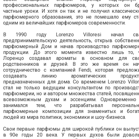
профессиональных парфюмеров, у которых он б
частные уроки. И хотя он так и не получил классическ
парфюмерного образования, это не помешало ему ст
одним из величайших парфюмеров современности.
В 1990 году Lorenzo Villoresi начал св
предпринимательскую деятельность, открыв собствен
парфюмерный Дом и начав производство парфюмер
продукции. До этого момента известно лишь то, 
Лоренцо создавал ароматы в основном для св
родственников и друзей. В это же время он на
сотрудничество с компанией Fendi, которая предлож
создавать линию ароматических продукто
предназначенных для дома. Со временем Lorenzo Villor
стал не только ведущим консультантом по производс
парфюмерии, но и автором множества статей, посвящен
всевозможным духам и эссенциям. Одновременно
занимался тем, что разрабатывал персональ
парфюмерные композиции для знаменитых и бога
людей из мира политики, экономики и шоу-бизнеса.
Свои первые парфюмы для широкой публики он выпус
в 90е годы 20 века. У первых духов были довол