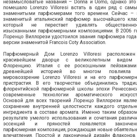
незамысловатые названия – Donna и Uomo, однако это
помешало Lorenzo Villoresi встать в один ряд с сам
знаменитыми парфюмерами того времени. Сейчас – 
знаменитый итальянский парфюмер высочайшего клас
который не перестает удивлять общественно
изысканными парфюмерными композициями. В 2006 г
Лоренцо Виллорези удостоился звания парфюмера года
версии знаменитой Francois Coty Association.
Парфюмерный Дом Lorenzo Villoresi расположе
красивейшем дворце с великолепным видом
Флоренцию. Италия с ее роскошными пейзажам
древнейшей историей во многом повлияла 
мировоззрение Lorenzo Villoresi и на его парфюмер
пристрастия. В его творчестве объединились тради
флорентийской парфюмерной школы эпохи Ренессанс
современные технологии ароматического искусст
Основой для всех творений Лоренцо Виллорези являе
сохранение внутренней целостности каждого отдельн
ингредиента в составе аромата. Именно таким образом
результате умелого использования и сочетания различ
эссенций и пряностей появляется закончен
парфюмерная композиция, рождающая новые обаятель
впечатления. Простой и лаконичный дизайн флаконов