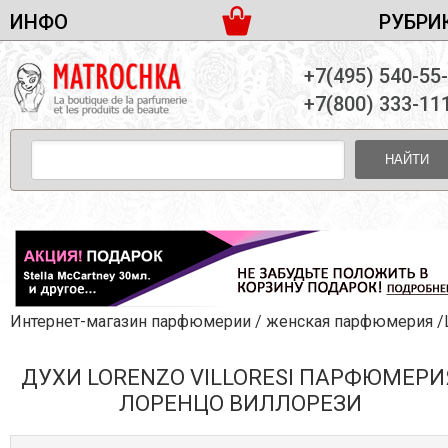
ИНФО
РУБРИ
ЖЕНСКАЯ ПАРФЮМЕРИЯ
ДОСТАВКА И ОПЛАТА
+7(495) 540-55
МУЖСКАЯ ПАРФЮМЕРИЯ
НОВОСТИ
+7(800) 333-11
ПАРТНЕРСТВО
УНИСЕКС ПАРФЮМЕРИЯ
ОПТ ОТ 10 ЕДИНИЦ
НАЙТИ
ПОДАРОЧНЫЕ НАБОРЫ
КОНТАКТЫ
ЖЕНСКИЕ НАБОРЫ
МУЖСКИЕ НАБОРЫ
УНИСЕКС НАБОРЫ
УХОД ЗА ЛИЦОМ
УХОД ЗА ТЕЛОМ
Интернет-магазин парфюмерии
/
женская парфюмерия
/Lorenzo Vill
УХОД ЗА ВОЛОСАМИ
ДУХИ LORENZO VILLORESI ПАРФЮМЕРИ
ДЕКОРАТИВНАЯ КОСМЕТИКА
ЛОРЕНЦО ВИЛЛОРЕЗИ