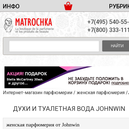
ИНФО
РУБРИ
ЖЕНСКАЯ ПАРФЮМЕРИЯ
ДОСТАВКА И ОПЛАТА
+7(495) 540-55
МУЖСКАЯ ПАРФЮМЕРИЯ
НОВОСТИ
+7(800) 333-11
ПАРТНЕРСТВО
УНИСЕКС ПАРФЮМЕРИЯ
ОПТ ОТ 10 ЕДИНИЦ
НАЙТИ
ПОДАРОЧНЫЕ НАБОРЫ
КОНТАКТЫ
ЖЕНСКИЕ НАБОРЫ
МУЖСКИЕ НАБОРЫ
УНИСЕКС НАБОРЫ
УХОД ЗА ЛИЦОМ
УХОД ЗА ТЕЛОМ
Интернет-магазин парфюмерии
/
женская парфюмерия
/Johnw
УХОД ЗА ВОЛОСАМИ
ДУХИ И ТУАЛЕТНАЯ ВОДА JOHNWIN
ДЕКОРАТИВНАЯ КОСМЕТИКА
женская парфюмерия от Johnwin