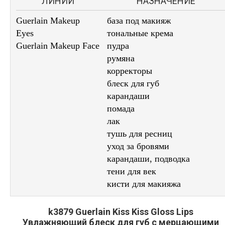
ЛИНИИ
НАЗНАЧЕНИЕ
Guerlain Makeup
база под макияж
Eyes
тональные крема
Guerlain Makeup Face
пудра
румяна
корректоры
блеск для губ
карандаши
помада
лак
тушь для ресниц
уход за бровями
карандаши, подводка
тени для век
кисти для макияжа
k3879 Guerlain Kiss Kiss Gloss Lips
Увлажняющий блеск для губ с мерцающими