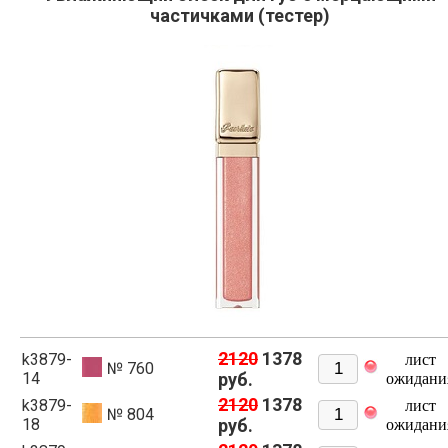
частичками (тестер)
2120
1378
k3879-
лист
№ 760
14
руб.
ожидани
2120
1378
k3879-
лист
№ 804
18
руб.
ожидани