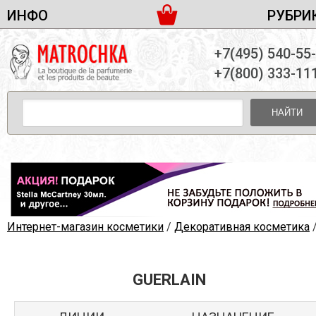
ИНФО
РУБРИ
ЖЕНСКАЯ ПАРФЮМЕРИЯ
ДОСТАВКА И ОПЛАТА
+7(495) 540-55
МУЖСКАЯ ПАРФЮМЕРИЯ
НОВОСТИ
+7(800) 333-11
ПАРТНЕРСТВО
УНИСЕКС ПАРФЮМЕРИЯ
ОПТ ОТ 10 ЕДИНИЦ
НАЙТИ
ПОДАРОЧНЫЕ НАБОРЫ
КОНТАКТЫ
ЖЕНСКИЕ НАБОРЫ
МУЖСКИЕ НАБОРЫ
УНИСЕКС НАБОРЫ
УХОД ЗА ЛИЦОМ
УХОД ЗА ТЕЛОМ
Интернет-магазин косметики
/
Декоративная косметика
УХОД ЗА ВОЛОСАМИ
ДЕКОРАТИВНАЯ КОСМЕТИКА
GUERLAIN