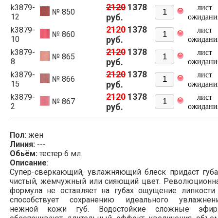
2120
1378
k3879-
лист
№ 850
12
руб.
ожидани
2120
1378
k3879-
лист
№ 860
10
руб.
ожидани
2120
1378
k3879-
лист
№ 865
8
руб.
ожидани
2120
1378
k3879-
лист
№ 866
15
руб.
ожидани
2120
1378
k3879-
лист
№ 867
2
руб.
ожидани
Пол:
жен
Линия:
---
Обьём:
тестер 6 мл.
Описание
:
Супер-сверкающий, увлажняющий блеск придаст губ
чистый, жемчужный или сияющий цвет. Революционн
формула не оставляет на губах ощущение липкости
способствует сохранению идеального увлажнен
нежной кожи губ. Водостойкие сложные эфи