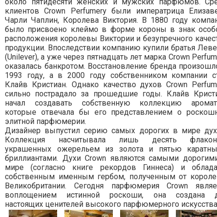
около пятидесяти женских и мужских парфюмов. Ср
клиентов Crown Perfumery были императрица Елизаве
Чарли Чаплин, Королева Виктория. В 1880 году компа
было присвоено клеймо в форме короны в знак особ
расположения королевы Виктории и безупречного качес
продукции. Впоследствии компанию купили братья Лев
(Unilever), а уже через пятнадцать лет марка Crown Perfum
оказалась банкротом. Восстановление бренда произошл
1993 году, а в 2000 году собственником компании с
Клайв Кристиан. Однако качество духов Crown Perfum
сильно пострадало за прошедшие годы. Клайв Крист
начал создавать собственную коллекцию аромат
которые отвечала бы его представлением о роскош
элитной парфюмерии.
Дизайнер выпустил серию самых дорогих в мире дух
Коллекция насчитывала лишь десять флакон
украшенных ожерельем из золота и пятью каратн
бриллиантами. Духи Crown являются самыми дорогим
мире (согласно книге рекордов Гиннеса) и облад
собственным именным гербом, полученным от корол
Великобритании. Сегодня парфюмерия Crown являе
воплощением истинной роскоши, она создана 
настоящих ценителей высокого парфюмерного искусства