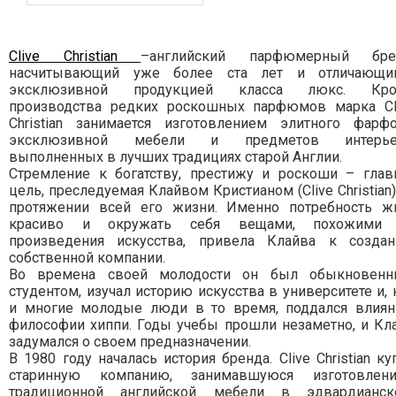
Clive Christian
–английский парфюмерный бре
насчитывающий уже более ста лет и отличающи
эксклюзивной продукцией класса люкс. Кр
производства редких роскошных парфюмов марка Cl
Christian занимается изготовлением элитного фарфо
эксклюзивной мебели и предметов интерье
выполненных в лучших традициях старой Англии.
Стремление к богатству, престижу и роскоши – глав
цель, преследуемая Клайвом Кристианом (Clive Christian)
протяжении всей его жизни. Именно потребность ж
красиво и окружать себя вещами, похожими
произведения искусства, привела Клайва к созда
собственной компании.
Во времена своей молодости он был обыкновен
студентом, изучал историю искусства в университете и, 
и многие молодые люди в то время, поддался влия
философии хиппи. Годы учебы прошли незаметно, и Кл
задумался о своем предназначении.
В 1980 году началась история бренда. Clive Christian ку
старинную компанию, занимавшуюся изготовлен
традиционной английской мебели в эдвардианск