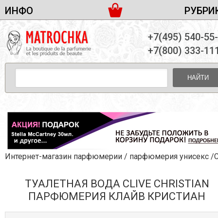
ИНФО
РУБРИ
ЖЕНСКАЯ ПАРФЮМЕРИЯ
ДОСТАВКА И ОПЛАТА
+7(495) 540-55
МУЖСКАЯ ПАРФЮМЕРИЯ
НОВОСТИ
+7(800) 333-11
ПАРТНЕРСТВО
УНИСЕКС ПАРФЮМЕРИЯ
ОПТ ОТ 10 ЕДИНИЦ
НАЙТИ
ПОДАРОЧНЫЕ НАБОРЫ
КОНТАКТЫ
ЖЕНСКИЕ НАБОРЫ
МУЖСКИЕ НАБОРЫ
УНИСЕКС НАБОРЫ
УХОД ЗА ЛИЦОМ
УХОД ЗА ТЕЛОМ
Интернет-магазин парфюмерии
/
парфюмерия унисекс
/Clive Chr
УХОД ЗА ВОЛОСАМИ
ТУАЛЕТНАЯ ВОДА CLIVE CHRISTIAN
ДЕКОРАТИВНАЯ КОСМЕТИКА
ПАРФЮМЕРИЯ КЛАЙВ КРИСТИАН