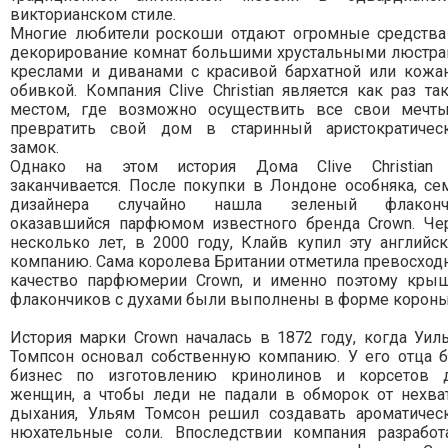
викторианском стиле.
Многие любители роскоши отдают огромные средства
декорирование комнат большими хрустальными люстра
креслами и диванами с красивой бархатной или кожа
обивкой. Компания Clive Christian является как раз та
местом, где возможно осуществить все свои мечт
превратить свой дом в старинный аристократичес
замок.
Однако на этом история Дома Clive Christian
заканчивается. После покупки в Лондоне особняка, се
дизайнера случайно нашла зеленый флаконч
оказавшийся парфюмом известного бренда Crown. Че
несколько лет, в 2000 году, Клайв купил эту английс
компанию. Сама королева Британии отметила превосход
качество парфюмерии Crown, и именно поэтому кры
флакончиков с духами были выполнены в форме короны
История марки Crown началась в 1872 году, когда Уил
Томпсон основал собственную компанию. У его отца 
бизнес по изготовлению кринолинов и корсетов 
женщин, а чтобы леди не падали в обморок от нехва
дыхания, Ульям Томсон решил создавать ароматичес
нюхательные соли. Впоследствии компания разработ