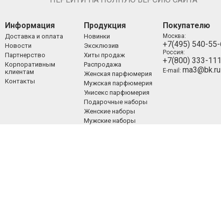
Информация
Продукция
Покупателю
Доставка и оплата
Новинки
Москва:
+7(495) 540-55
Новости
Эксклюзив
Россия:
Партнерство
Хиты продаж
+7(800) 333-11
Корпоративным
Распродажа
ma3@bk.ru
E-mail:
клиентам
Женская парфюмерия
Контакты
Мужская парфюмерия
Унисекс парфюмерия
Подарочные наборы
Женские наборы
Мужские наборы
Унисекс наборы
Уход за лицом
Уход за телом
Уход за волосами
Декоративная
косметика
ООО «Люкспарфюм» 2008-2021.
Все права защищены.