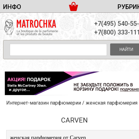
ИНФО
РУБРИ
ЖЕНСКАЯ ПАРФЮМЕРИЯ
ДОСТАВКА И ОПЛАТА
+7(495) 540-55
МУЖСКАЯ ПАРФЮМЕРИЯ
НОВОСТИ
+7(800) 333-11
ПАРТНЕРСТВО
УНИСЕКС ПАРФЮМЕРИЯ
ОПТ ОТ 10 ЕДИНИЦ
НАЙТИ
ПОДАРОЧНЫЕ НАБОРЫ
КОНТАКТЫ
ЖЕНСКИЕ НАБОРЫ
МУЖСКИЕ НАБОРЫ
УНИСЕКС НАБОРЫ
УХОД ЗА ЛИЦОМ
УХОД ЗА ТЕЛОМ
Интернет-магазин парфюмерии
/
женская парфюмерия
/
УХОД ЗА ВОЛОСАМИ
ДЕКОРАТИВНАЯ КОСМЕТИКА
CARVEN
женская парфюмерия от Carven