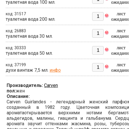
туалетная вода 100 мл.
ожидани
лист
код: 31517
туалетная вода 200 мл.
ожидани
лист
код: 26883
туалетная вода 30 мл.
ожидани
лист
код: 30333
туалетная вода 50 мл.
ожидани
лист
код: 37199
духи винтаж 7,5 мл.
инфо
ожидани
Производитель:
Carven
пол:
жен
Описание:
Carven Guirlandes - легендарный женский парфюм
созданный в 1982 году. Цветочная композици
ароматаоткрывается верхними нотами бергамота
альдегидов, малины, гиацинта и гальбанума. Сердц
аромата звучит оттенками жасмина, розы, туберозы