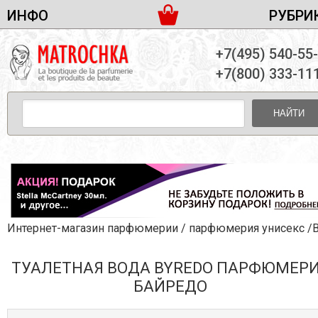
ИНФО
РУБРИ
ЖЕНСКАЯ ПАРФЮМЕРИЯ
ДОСТАВКА И ОПЛАТА
+7(495) 540-55
МУЖСКАЯ ПАРФЮМЕРИЯ
НОВОСТИ
+7(800) 333-11
ПАРТНЕРСТВО
УНИСЕКС ПАРФЮМЕРИЯ
ОПТ ОТ 10 ЕДИНИЦ
НАЙТИ
ПОДАРОЧНЫЕ НАБОРЫ
КОНТАКТЫ
ЖЕНСКИЕ НАБОРЫ
МУЖСКИЕ НАБОРЫ
УНИСЕКС НАБОРЫ
УХОД ЗА ЛИЦОМ
УХОД ЗА ТЕЛОМ
Интернет-магазин парфюмерии
/
парфюмерия унисекс
/Byr
УХОД ЗА ВОЛОСАМИ
ТУАЛЕТНАЯ ВОДА BYREDO ПАРФЮМЕР
ДЕКОРАТИВНАЯ КОСМЕТИКА
БАЙРЕДО